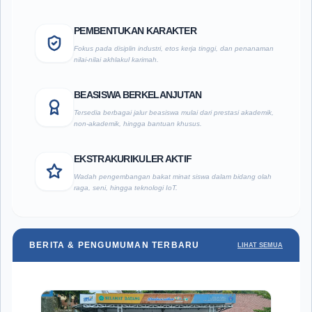
PEMBENTUKAN KARAKTER
Fokus pada disiplin industri, etos kerja tinggi, dan penanaman
nilai-nilai akhlakul karimah.
BEASISWA BERKELANJUTAN
Tersedia berbagai jalur beasiswa mulai dari prestasi akademik,
non-akademik, hingga bantuan khusus.
EKSTRAKURIKULER AKTIF
Wadah pengembangan bakat minat siswa dalam bidang olah
raga, seni, hingga teknologi IoT.
BERITA & PENGUMUMAN TERBARU
LIHAT SEMUA