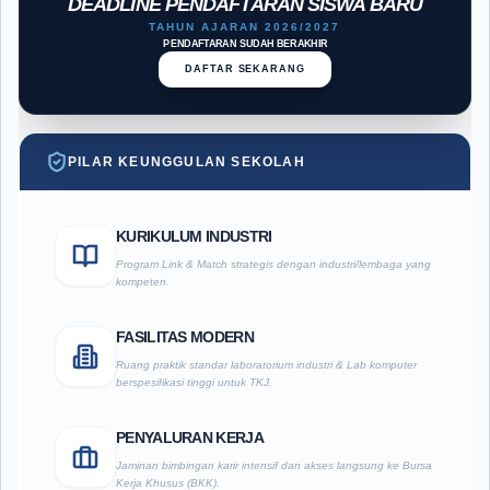
DEADLINE PENDAFTARAN SISWA BARU
TAHUN AJARAN 2026/2027
PENDAFTARAN SUDAH BERAKHIR
DAFTAR SEKARANG
PILAR KEUNGGULAN SEKOLAH
KURIKULUM INDUSTRI
Program Link & Match strategis dengan industri/lembaga yang
kompeten.
FASILITAS MODERN
Ruang praktik standar laboratorium industri & Lab komputer
berspesifikasi tinggi untuk TKJ.
PENYALURAN KERJA
Jaminan bimbingan karir intensif dan akses langsung ke Bursa
Kerja Khusus (BKK).