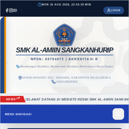
MON 10 AUG 2026, 22:03:31 WIB
LOGIN
LASS
SMK AL-AMIIN SANGKANHURIP
NPSN: 69794873 | AKREDITASI B
Membangun Keahlian, Membentuk Karakter, Menentukan Masa Depan
SANGKANHURIP, KEC. SINDANG, KABUPATEN MAJALENGKA
+6283185655502
NEWS
SELAMAT DATANG DI WEBSITE RESMI SMK AL-AMIIN SANKANHURIP |
MENU NAVIGASI