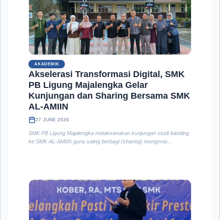
AKADEMIK
Akselerasi Transformasi Digital, SMK
PB Ligung Majalengka Gelar
Kunjungan dan Sharing Bersama SMK
AL-AMIIN
27 JUNE 2026
SMK PB Ligung Majalengka melaksanakan kunjungan studi banding
ke SMK AL-AMIIN guna saling berbagi (sharing) mengenai
implementasi tata kelola sekolah digital, khususnya penerapan
aplikasi E-Raport, SIDUK (Sistem Buku Induk), dan SIKES (Sistem
Keuangan Sekolah).