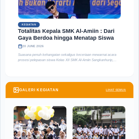
KEGIATAN
Totalitas Kepala SMK Al-Amiin : Dari
Gaya Berdoa hingga Menatap Siswa
20 JUNE 2026
Suasana penuh kehangatan sekaligus keceriaan mewarnai acara
prosesi pelepasan siswa Kelas XII SMK Al-Amiin Sangkanhurip,
Kecamatan Sindang, Kabupaten Majalengka. Acara perpisahan
tahun ajaran ini mendadak ramai dan menjadi perbincangan hangat
setelah para siswa kompak "menantang" kepala sekolah untuk
mengikuti gaya unik mereka satu per satu di atas panggung
pementasan.
GALERI KEGIATAN
LIHAT SEMUA