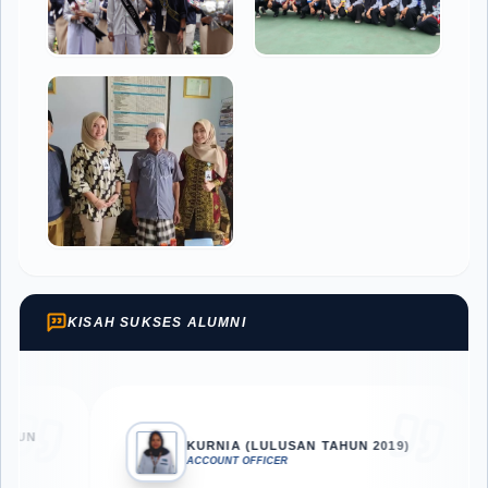
KISAH SUKSES ALUMNI
NIN
KURNIA (LULUSAN TAHUN 2019)
(LU
ACCOUNT OFFICER
CHEC