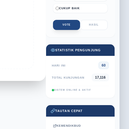
CUKUP BAIK
VOTE
HASIL
STATISTIK PENGUNJUNG
60
HARI INI
17,116
TOTAL KUNJUNGAN
SISTEM ONLINE & AKTIF
TAUTAN CEPAT
KEMENDIKBUD