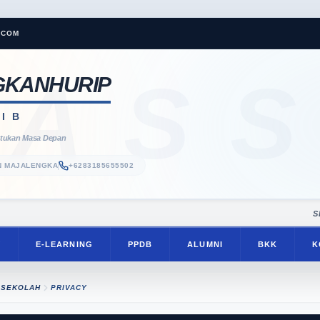
.COM
LASS
NGKANHURIP
I B
ntukan Masa Depan
EN MAJALENGKA
+6283185655502
SELAMAT D
Y
E-LEARNING
PPDB
ALUMNI
BKK
K
 SEKOLAH
PRIVACY