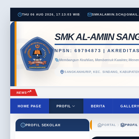
THU 06 AUG 2026, 17:13:04 WIB
SMKALAMIIN.SCH@GMAIL
SA
SMK AL-AMIIN SA
NPSN: 69794873 | AKREDITAS
Membangun Keahlian, Membentuk Karakter, Mene
SANGKANHURIP, KEC. SINDANG, KABUPAT
NEWS
HOME PAGE
PROFIL
BERITA
GALLER
PROFIL SEKOLAH
PORTAL
PROFIL