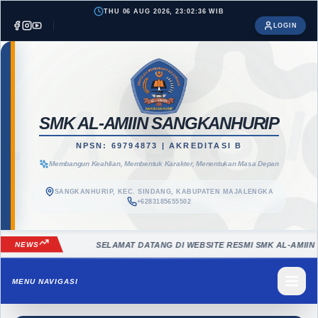
THU 06 AUG 2026, 23:02:38 WIB
LOGIN
LASS
SMK AL-AMIIN SANGKANHURIP
NPSN: 69794873 | AKREDITASI B
Membangun Keahlian, Membentuk Karakter, Menentukan Masa Depan
SANGKANHURIP, KEC. SINDANG, KABUPATEN MAJALENGKA
+6283185655502
NEWS
SELAMAT DATANG DI WEBSITE RESMI SMK AL-AMIIN SANKANH
MENU NAVIGASI