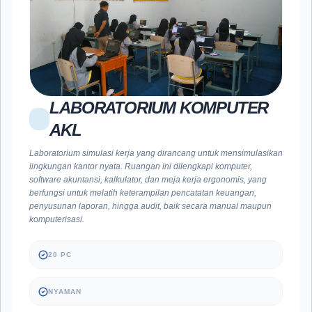
LABORATORIUM KOMPUTER
AKL
Laboratorium simulasi kerja yang dirancang untuk mensimulasikan
lingkungan kantor nyata. Ruangan ini dilengkapi komputer,
software akuntansi, kalkulator, dan meja kerja ergonomis, yang
berfungsi untuk melatih keterampilan pencatatan keuangan,
penyusunan laporan, hingga audit, baik secara manual maupun
komputerisasi.
20 PC
NYAMAN