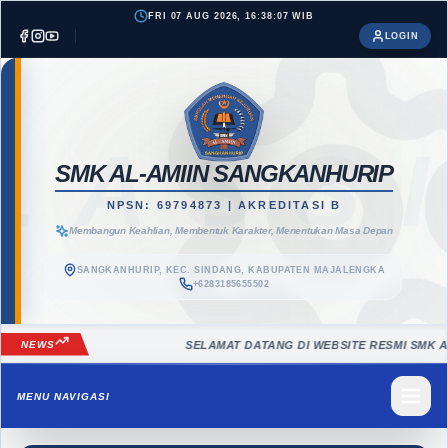
FRI 07 AUG 2026, 16:38:08 WIB
LOGIN
LASS
SMK AL-AMIIN SANGKANHURIP
NPSN: 69794873 | AKREDITASI B
Membangun Keahlian, Membentuk Karakter, Menentukan Masa Depan
SANGKANHURIP, KEC. SINDANG, KABUPATEN MAJALENGKA
+6283185655502
NEWS
SELAMAT DATANG DI WEBSITE RESMI SMK AL-AMI
MENU NAVIGASI